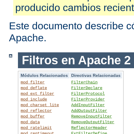
producido cambios recien
Este documento describe có
Apache.
Filtros en Apache 2
Módulos Relacionados
Directivas Relacionadas
mod_filter
FilterChain
mod_deflate
FilterDeclare
mod_ext_filter
FilterProtocol
mod_include
FilterProvider
mod_charset_lite
AddInputFilter
mod_reflector
AddOutputFilter
mod_buffer
RemoveInputFilter
mod_data
RemoveOutputFilter
mod_ratelimit
ReflectorHeader
mod_reqtimeout
ExtFilterDefine